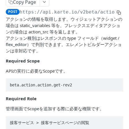
Segment
Copy Page
Get events by user_id
POST
POST
https://api.karte.io
/v2beta/action/ac
ACTION
アクションの情報を取得します。ウィジェットアクションの
場合は static_variables 等を、フレックスエディタアクショ
Action Table
ンの場合は action_src 等を返します。
アクション種別はレスポンスの type フィールド（widget /
Set record
POST
Campaign
flex_editor）で判別できます。エレメントビルダーアクショ
Delete records
Toggle campaign's enabled status.
POST
POST
ンは非対応です。
Action
Fetch a campaign by id
Create action
POST
POST
Required Scope
アクションAPIにおける利用を推奨されない値
Fetch settings and stats for all services
Update action
POST
POST
APIの実行に必要なScopeです。
DATAHUB
Create campaign
Find action
POST
POST
beta.action.action.get-rev2
Jobflow
Update campaign
POST
Get jobflow.
Required Role
POST
TALK
Execute a specific job.
管理画面でScopeを追加する際に必要な権限です。
POST
Message
接客サービス > 接客サービスページの閲覧
Send message from an operator.
POST
Assignee