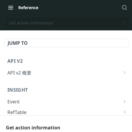
Reference
Get action information
JUMP TO
API V2
API v2 概要
Request
INSIGHT
Response
Event
API のリクエスト回数制限
Send event to KARTE
POST
RefTable
提供ステータス
Send event to KARTE and exec serverside-
Upsert refTable row.
POST
POST
User
action.
Get action information
Delete refTable row.
Get user statistics.
POST
POST