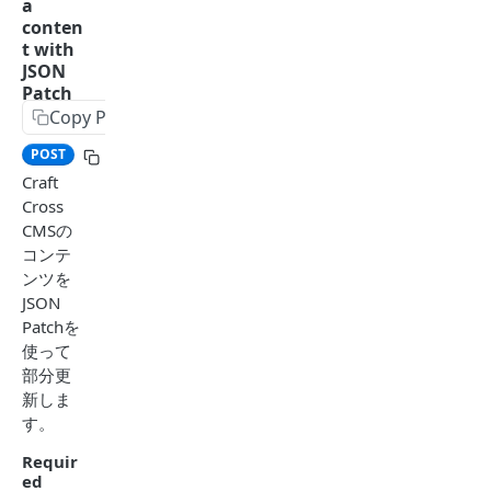
a
のリ
S
POST
RefT
conten
クエ
e
able
t with
スト
n
JSON
U
POST
回数
d
User
Patch
p
制限
e
Copy Page
G
POST
s
Segme
v
e
提供
e
nt
POST
https://api.karte.io
/v2beta/cms/conte
e
t
ステ
r
n
Craft
u
ータ
t
t
Cross
ACTIO
s
ス
r
t
CMSの
N
e
e
o
コンテ
r
f
K
ンツを
Actio
s
T
A
JSON
n
t
a
R
Patchを
Tabl
a
b
T
使って
e
t
l
E
部分更
i
S
POST
e
Cam
新しま
s
e
S
r
paig
POST
す。
t
t
e
o
n
i
r
Requir
n
w
T
POST
c
e
Actio
ed
d
.