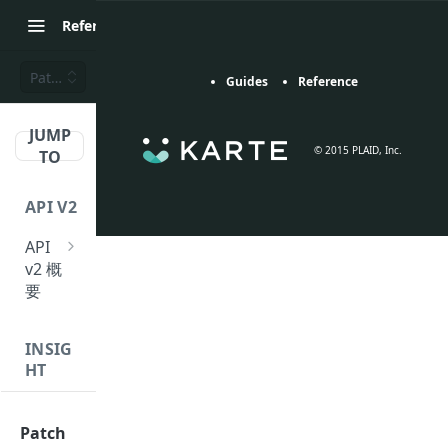
Reference
Patch a content with JSON Patch
Guides
Reference
JUMP
© 2015 PLAID, Inc.
TO
API V2
API
v2 概
要
Requ
est
INSIG
HT
Resp
onse
Even
t
Patch
API