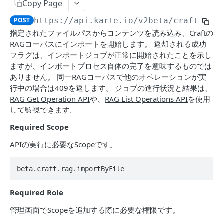
Segment
Copy Page
Get events by user_id
POST
POST
https://api.karte.io
/v2beta/craft/rag
ACTION
指定されたファイルパスからコンテンツを読み込み、Craftの
RAGコーパスにインポートを開始します。 返却される成功
Action Table
フラグは、インポートジョブが正常に開始されたことを示し
ますが、インポートプロセス自体の完了を意味するものでは
Set record
POST
Campaign
ありません。 同一RAGコーパスで他のオペレーションが実
Delete records
Toggle campaign's enabled status.
POST
POST
行中の場合は409を返します。 ジョブの進行状況と結果は、
Action
RAG Get Operation API
や、
RAG List Operations API
を使用
Fetch a campaign by id
Create action
POST
POST
アクションAPIにおける利用を推奨されない値
して監視できます。
Fetch settings and stats for all services
Update action
POST
POST
Required Scope
DATAHUB
Create campaign
Find action
POST
POST
APIの実行に必要なScopeです。
Jobflow
Update campaign
POST
Get jobflow.
beta.craft.rag.importByFile
POST
TALK
Execute a specific job.
POST
Required Role
Message
管理画面でScopeを追加する際に必要な権限です。
Send message from an operator.
POST
Assignee