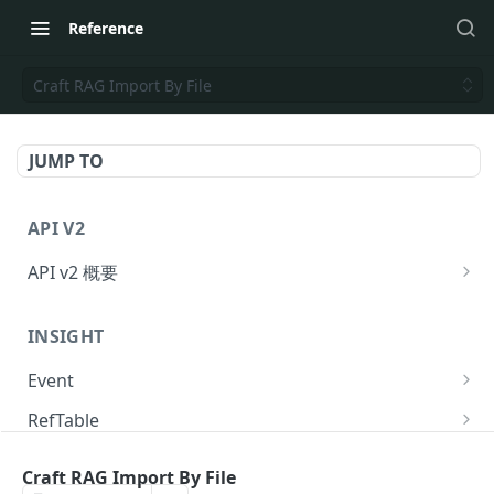
Reference
Craft RAG Import By File
JUMP TO
API V2
API v2 概要
Request
INSIGHT
Response
Event
API のリクエスト回数制限
Send event to KARTE
POST
RefTable
提供ステータス
Send event to KARTE and exec serverside-
Upsert refTable row.
POST
POST
User
action.
Craft RAG Import By File
Delete refTable row.
Get user statistics.
POST
POST